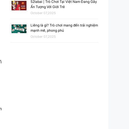
52labai | Trò Chơi Tại Việt Nam Đang Gây
Ấn Tượng Với Giới Trẻ
October 07,2025
Liêng là gì? Trò chơi mang đến trải nghiệm
mạnh mẽ, phong phú
October 07,2025
ì
i
m