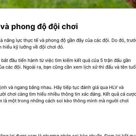
và phong độ đội chơi
là năng lực thực tế và phong độ gần đây của các đội. Do đó, trướ
m hiểu kỹ lưỡng về đội chơi đó.
ắt đầu tiến hành từ việc tìm kiếm kết quả của 5 trận đấu gần
a các đội. Ngoài ra, bạn cũng cần xem lịch sử thi đấu và tên tuổ
ịnh và ngang bằng nhau. Hãy tiếp tục đánh giá qua HLV và
ời chơi càng tìm hiểu nhiều thông tin xác đáng. Kết quả cá cượ
m là một trong những cách soi kèo thông minh mà người chơi
đông lại được xem là phương pháp soi kèo chuẩn. Đem lại kết qu