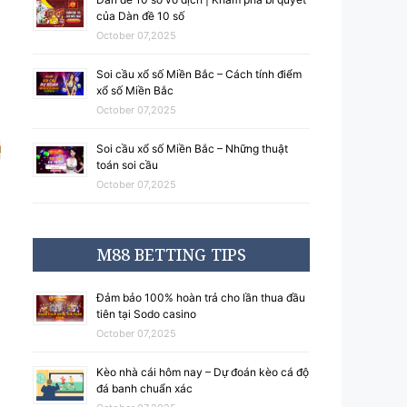
của Dàn đề 10 số
October 07,2025
Soi cầu xổ số Miền Bắc – Cách tính điểm
xổ số Miền Bắc
October 07,2025
Soi cầu xổ số Miền Bắc – Những thuật
toán soi cầu
October 07,2025
M88 BETTING TIPS
Đảm bảo 100% hoàn trả cho lần thua đầu
tiên tại Sodo casino
October 07,2025
Kèo nhà cái hôm nay – Dự đoán kèo cá độ
đá banh chuẩn xác