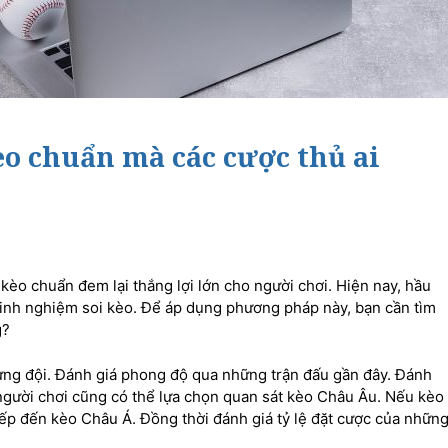
o chuẩn mà các cược thủ ai
kèo chuẩn đem lại thắng lợi lớn cho người chơi. Hiện nay, hầu
kinh nghiệm soi kèo. Để áp dụng phương pháp này, bạn cần tìm
g?
 từng đội. Đánh giá phong độ qua những trận đấu gần đây. Đánh
 người chơi cũng có thể lựa chọn quan sát kèo Châu Âu. Nếu kèo
iếp đến kèo Châu Á. Đồng thời đánh giá tỷ lệ đặt cược của nhữn