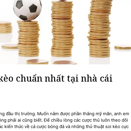
kèo chuẩn nhất tại nhà cái
đứng đầu thị trường. Muốn nắm được phần thắng mỹ mãn, anh em
ng phải ai cũng biết. Để chiều lòng các cược thủ luôn theo dõi
ác kiến thức về cá cược bóng đá và những thủ thuật soi kèo cực