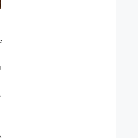
c
i
c
ả