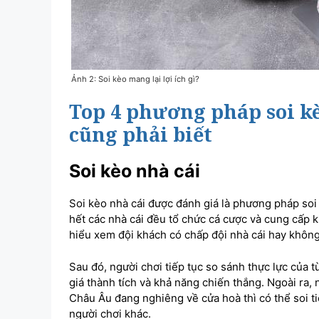
Ảnh 2: Soi kèo mang lại lợi ích gì?
Top 4 phương pháp soi kè
cũng phải biết
Soi kèo nhà cái
Soi kèo nhà cái được đánh giá là phương pháp soi 
hết các nhà cái đều tổ chức cá cược và cung cấp 
hiểu xem đội khách có chấp đội nhà cái hay khôn
Sau đó, người chơi tiếp tục so sánh thực lực của
giá thành tích và khả năng chiến thắng. Ngoài ra,
Châu Âu đang nghiêng về cửa hoà thì có thể soi t
người chơi khác.