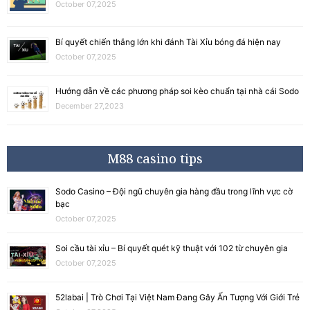
October 07,2025
Bí quyết chiến thắng lớn khi đánh Tài Xỉu bóng đá hiện nay
October 07,2025
Hướng dẫn về các phương pháp soi kèo chuẩn tại nhà cái Sodo
December 27,2023
M88 casino tips
Sodo Casino – Đội ngũ chuyên gia hàng đầu trong lĩnh vực cờ
bạc
October 07,2025
Soi cầu tài xỉu – Bí quyết quét kỹ thuật với 102 từ chuyên gia
October 07,2025
52labai | Trò Chơi Tại Việt Nam Đang Gây Ấn Tượng Với Giới Trẻ