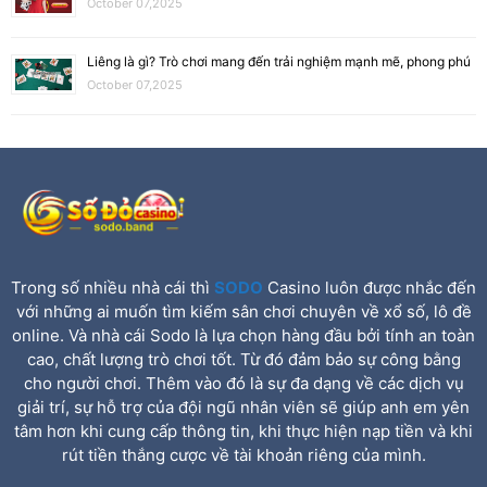
October 07,2025
Liêng là gì? Trò chơi mang đến trải nghiệm mạnh mẽ, phong phú
October 07,2025
Trong số nhiều nhà cái thì
SODO
Casino luôn được nhắc đến
với những ai muốn tìm kiếm sân chơi chuyên về xổ số, lô đề
online. Và nhà cái Sodo là lựa chọn hàng đầu bởi tính an toàn
cao, chất lượng trò chơi tốt. Từ đó đảm bảo sự công bằng
cho người chơi. Thêm vào đó là sự đa dạng về các dịch vụ
giải trí, sự hỗ trợ của đội ngũ nhân viên sẽ giúp anh em yên
tâm hơn khi cung cấp thông tin, khi thực hiện nạp tiền và khi
rút tiền thắng cược về tài khoản riêng của mình.