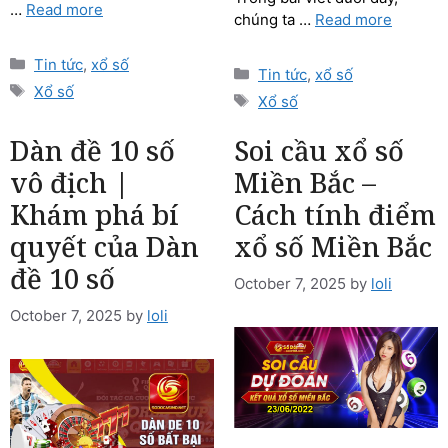
…
Read more
chúng ta …
Read more
Tin tức
,
xổ số
Tin tức
,
xổ số
Xổ số
Xổ số
Dàn đề 10 số
Soi cầu xổ số
vô địch |
Miền Bắc –
Khám phá bí
Cách tính điểm
quyết của Dàn
xổ số Miền Bắc
đề 10 số
October 7, 2025
by
loli
October 7, 2025
by
loli