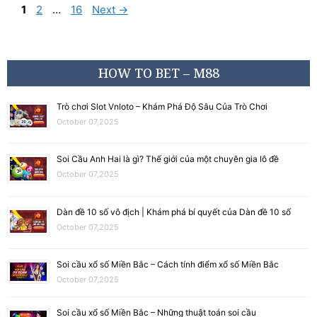
1
2
…
16
Next
→
HOW TO BET – M88
Trò chơi Slot Vnloto – Khám Phá Độ Sâu Của Trò Chơi
October 07,2025
Soi Cầu Anh Hai là gì? Thế giới của một chuyên gia lô đề
October 07,2025
Dàn đề 10 số vô địch | Khám phá bí quyết của Dàn đề 10 số
October 07,2025
Soi cầu xổ số Miền Bắc – Cách tính điểm xổ số Miền Bắc
October 07,2025
Soi cầu xổ số Miền Bắc – Những thuật toán soi cầu