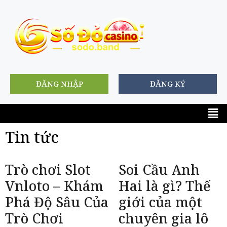
ĐĂNG NHẬP
ĐĂNG KÝ
Tin tức
Trò chơi Slot
Soi Cầu Anh
Vnloto – Khám
Hai là gì? Thế
Phá Độ Sâu Của
giới của một
Trò Chơi
chuyên gia lô