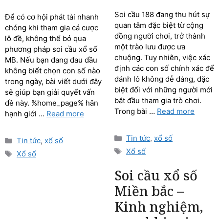
Soi cầu 188 đang thu hút sự
Để có cơ hội phát tài nhanh
quan tâm đặc biệt từ cộng
chóng khi tham gia cá cược
đồng người chơi, trở thành
lô đề, không thể bỏ qua
một trào lưu được ưa
phương pháp soi cầu xổ số
chuộng. Tuy nhiên, việc xác
MB. Nếu bạn đang đau đầu
định các con số chính xác để
không biết chọn con số nào
đánh lô không dễ dàng, đặc
trong ngày, bài viết dưới đây
biệt đối với những người mới
sẽ giúp bạn giải quyết vấn
bắt đầu tham gia trò chơi.
đề này. %home_page% hân
Trong bài …
Read more
hạnh giới …
Read more
Tin tức
,
xổ số
Tin tức
,
xổ số
Xổ số
Xổ số
Soi cầu xổ số
Miền bắc –
Kinh nghiệm,