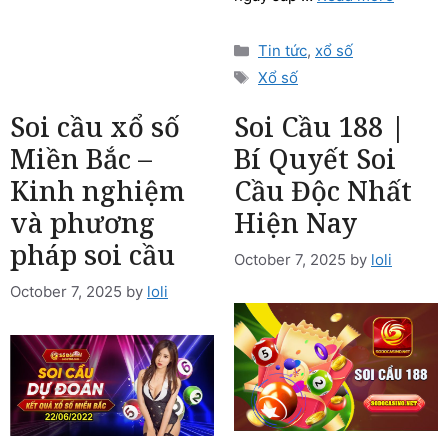
Tin tức
,
xổ số
Xổ số
Soi cầu xổ số
Soi Cầu 188 |
Miền Bắc –
Bí Quyết Soi
Kinh nghiệm
Cầu Độc Nhất
và phương
Hiện Nay
pháp soi cầu
October 7, 2025
by
loli
October 7, 2025
by
loli