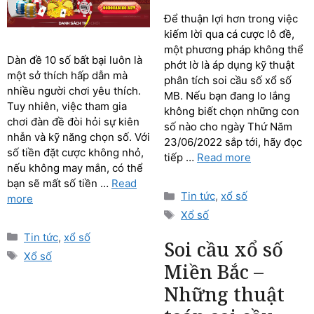
Để thuận lợi hơn trong việc
kiếm lời qua cá cược lô đề,
một phương pháp không thể
Dàn đề 10 số bất bại luôn là
phớt lờ là áp dụng kỹ thuật
một sở thích hấp dẫn mà
phân tích soi cầu số xổ số
nhiều người chơi yêu thích.
MB. Nếu bạn đang lo lắng
Tuy nhiên, việc tham gia
không biết chọn những con
chơi đàn đề đòi hỏi sự kiên
số nào cho ngày Thứ Năm
nhẫn và kỹ năng chọn số. Với
23/06/2022 sắp tới, hãy đọc
số tiền đặt cược không nhỏ,
tiếp …
Read more
nếu không may mắn, có thể
bạn sẽ mất số tiền …
Read
Tin tức
,
xổ số
more
Xổ số
Tin tức
,
xổ số
Soi cầu xổ số
Xổ số
Miền Bắc –
Những thuật