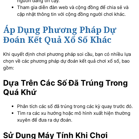
nguồn đáng tin cậy.
Tham gia diễn đàn web và cộng đồng để chia sẻ và
cập nhật thông tin với cộng đồng người chơi khác.
Áp Dụng Phương Pháp Dự
Đoán Kết Quả Xổ Số Khác
Khi quyết định chơi phương pháp soi cầu, bạn có nhiều lựa
chọn về các phương pháp dự đoán kết quả chơi xổ số, bao
gồm:
Dựa Trên Các Số Đã Trúng Trong
Quá Khứ
Phân tích các số đã trúng trong các kỳ quay trước đó.
Tìm ra các xu hướng hoặc mô hình xuất hiện thường
xuyên để đưa ra dự đoán.
Sử Dụng Máy Tính Khi Chơi