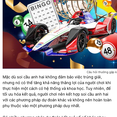
Câu hỏi thường gặp kh
Mặc dù soi cầu anh hai không đảm bảo việc trúng giải,
nhưng nó có thể tăng khả năng thắng lợi của người chơi khi
thực hiện một cách có hệ thống và khoa học. Tuy nhiên, để
tối ưu hóa kết quả, người chơi nên kết hợp soi cầu anh hai
với các phương pháp dự đoán khác và không nên hoàn toàn
phụ thuộc vào một phương pháp duy nhất.