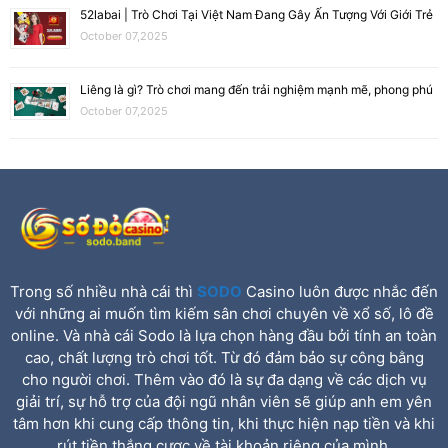
52labai | Trò Chơi Tại Việt Nam Đang Gây Ấn Tượng Với Giới Trẻ
October 07,2025
Liêng là gì? Trò chơi mang đến trải nghiệm mạnh mẽ, phong phú
October 07,2025
Trong số nhiều nhà cái thì
SODO
Casino luôn được nhắc đến
với những ai muốn tìm kiếm sân chơi chuyên về xổ số, lô đề
online. Và nhà cái Sodo là lựa chọn hàng đầu bởi tính an toàn
cao, chất lượng trò chơi tốt. Từ đó đảm bảo sự công bằng
cho người chơi. Thêm vào đó là sự đa dạng về các dịch vụ
giải trí, sự hỗ trợ của đội ngũ nhân viên sẽ giúp anh em yên
tâm hơn khi cung cấp thông tin, khi thực hiện nạp tiền và khi
rút tiền thắng cược về tài khoản riêng của mình.