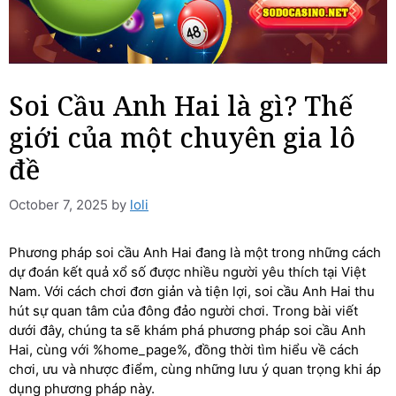
Soi Cầu Anh Hai là gì? Thế
giới của một chuyên gia lô
đề
October 7, 2025
by
loli
Phương pháp soi cầu Anh Hai đang là một trong những cách
dự đoán kết quả xổ số được nhiều người yêu thích tại Việt
Nam. Với cách chơi đơn giản và tiện lợi, soi cầu Anh Hai thu
hút sự quan tâm của đông đảo người chơi. Trong bài viết
dưới đây, chúng ta sẽ khám phá phương pháp soi cầu Anh
Hai, cùng với %home_page%, đồng thời tìm hiểu về cách
chơi, ưu và nhược điểm, cùng những lưu ý quan trọng khi áp
dụng phương pháp này.