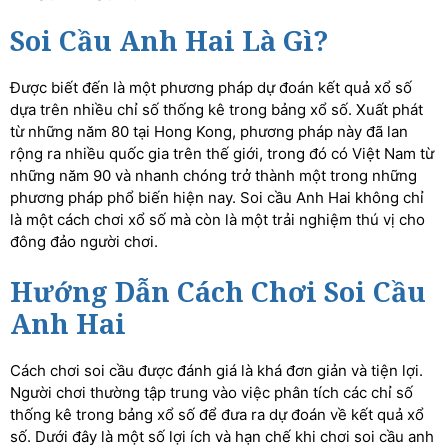
Soi Cầu Anh Hai Là Gì?
Được biết đến là một phương pháp dự đoán kết quả xổ số
dựa trên nhiều chỉ số thống kê trong bảng xổ số. Xuất phát
từ những năm 80 tại Hong Kong, phương pháp này đã lan
rộng ra nhiều quốc gia trên thế giới, trong đó có Việt Nam từ
những năm 90 và nhanh chóng trở thành một trong những
phương pháp phổ biến hiện nay. Soi cầu Anh Hai không chỉ
là một cách chơi xổ số mà còn là một trải nghiệm thú vị cho
đông đảo người chơi.
Hướng Dẫn Cách Chơi Soi Cầu
Anh Hai
Cách chơi soi cầu được đánh giá là khá đơn giản và tiện lợi.
Người chơi thường tập trung vào việc phân tích các chỉ số
thống kê trong bảng xổ số để đưa ra dự đoán về kết quả xổ
số. Dưới đây là một số lợi ích và hạn chế khi chơi soi cầu anh