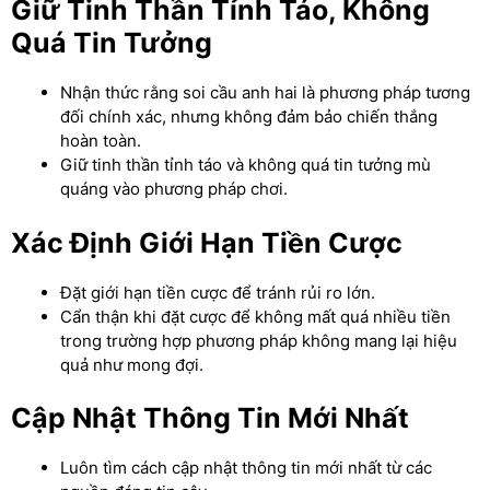
Giữ Tinh Thần Tỉnh Táo, Không
Quá Tin Tưởng
Nhận thức rằng soi cầu anh hai là phương pháp tương
đối chính xác, nhưng không đảm bảo chiến thắng
hoàn toàn.
Giữ tinh thần tỉnh táo và không quá tin tưởng mù
quáng vào phương pháp chơi.
Xác Định Giới Hạn Tiền Cược
Đặt giới hạn tiền cược để tránh rủi ro lớn.
Cẩn thận khi đặt cược để không mất quá nhiều tiền
trong trường hợp phương pháp không mang lại hiệu
quả như mong đợi.
Cập Nhật Thông Tin Mới Nhất
Luôn tìm cách cập nhật thông tin mới nhất từ các