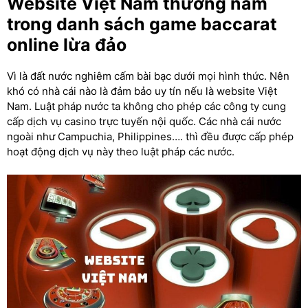
Website Việt Nam thường nằm
trong danh sách game baccarat
online lừa đảo
Vì là đất nước nghiêm cấm bài bạc dưới mọi hình thức. Nên
khó có nhà cái nào là đảm bảo uy tín nếu là website Việt
Nam. Luật pháp nước ta không cho phép các công ty cung
cấp dịch vụ casino trực tuyến nội quốc. Các nhà cái nước
ngoài như Campuchia, Philippines…. thì đều được cấp phép
hoạt động dịch vụ này theo luật pháp các nước.