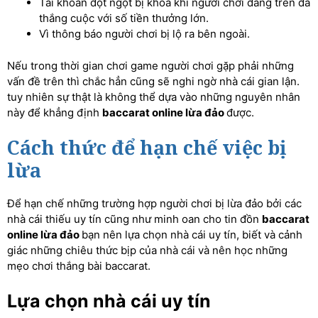
Tài khoản đột ngột bị khóa khi người chơi đang trên đà
thắng cuộc với số tiền thưởng lớn.
Vì thông báo người chơi bị lộ ra bên ngoài.
Nếu trong thời gian chơi game người chơi gặp phải những
vấn đề trên thì chắc hẳn cũng sẽ nghi ngờ nhà cái gian lận.
tuy nhiên sự thật là không thể dựa vào những nguyên nhân
này để khẳng định
baccarat online lừa đảo
được.
Cách thức để hạn chế việc bị
lừa
Để hạn chế những trường hợp người chơi bị lừa đảo bởi các
nhà cái thiếu uy tín cũng như minh oan cho tin đồn
baccarat
online lừa đảo
bạn nên lựa chọn nhà cái uy tín, biết và cảnh
giác những chiêu thức bịp của nhà cái và nên học những
mẹo chơi thắng bài baccarat.
Lựa chọn nhà cái uy tín