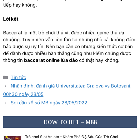
tiếp hay không.
Lời kết
Baccarat là một trò chơi thú vị, được nhiều game thủ ưa
chuộng. Tuy nhiên vẫn còn tồn tại những nhà cái không đảm
bảo được sự uy tín. Nên bạn cần có những kiến thức cơ bản
để dành được nhiều bàn thắng cũng như kiểm chứng được
thông tin
baccarat online lừa đảo
có thật hay không.
Tin tức
Nhận định, đánh giá Universitatea Craiova vs Botosani,
00h30 ngày 28/05
Soi cầu xổ số MB ngày 28/05/2022
HOW TO BET – M88
Trò chơi Slot Vnloto – Khám Phá Độ Sâu Của Trò Chơi