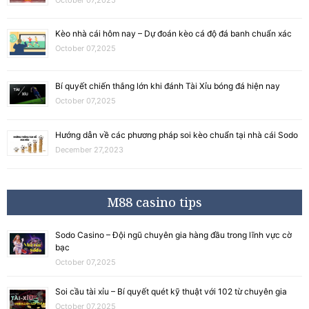
Kèo nhà cái hôm nay – Dự đoán kèo cá độ đá banh chuẩn xác
October 07,2025
Bí quyết chiến thắng lớn khi đánh Tài Xỉu bóng đá hiện nay
October 07,2025
Hướng dẫn về các phương pháp soi kèo chuẩn tại nhà cái Sodo
December 27,2023
M88 casino tips
Sodo Casino – Đội ngũ chuyên gia hàng đầu trong lĩnh vực cờ
bạc
October 07,2025
Soi cầu tài xỉu – Bí quyết quét kỹ thuật với 102 từ chuyên gia
October 07,2025