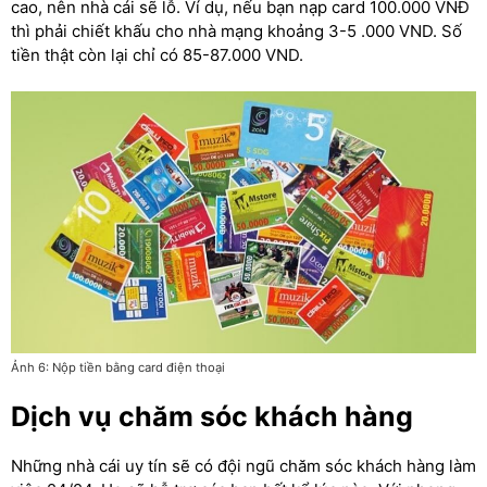
cao, nên nhà cái sẽ lỗ. Ví dụ, nếu bạn nạp card 100.000 VNĐ
thì phải chiết khấu cho nhà mạng khoảng 3-5 .000 VND. Số
tiền thật còn lại chỉ có 85-87.000 VND.
Ảnh 6: Nộp tiền bằng card điện thoại
Dịch vụ chăm sóc khách hàng
Những nhà cái uy tín sẽ có đội ngũ chăm sóc khách hàng làm