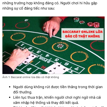
những trường hợp không đáng có. Người chơi hi hữu gặp
những sự cố đáng tiếc như sau:
Ảnh 1: Baccarat online lừa đảo có thật không
Người dùng không rút được tiền thắng trong thời gian
đổi thưởng.
Liên tục thua trận, khiến người chơi nghi ngờ nhà cái
xâm nhập hệ thống và thay đổi kết quả.