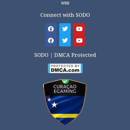
W88
Connect with SODO
SODO | DMCA Protected