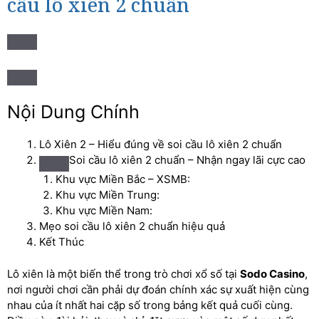
cầu lô xiên 2 chuẩn
Nội Dung Chính
Lô Xiên 2 – Hiểu đúng về soi cầu lô xiên 2 chuẩn
Soi cầu lô xiên 2 chuẩn – Nhận ngay lãi cực cao
Khu vực Miền Bắc – XSMB:
Khu vực Miền Trung:
Khu vực Miền Nam:
Mẹo soi cầu lô xiên 2 chuẩn hiệu quả
Kết Thúc
Lô xiên là một biến thể trong trò chơi xổ số tại
Sodo Casino
,
nơi người chơi cần phải dự đoán chính xác sự xuất hiện cùng
nhau của ít nhất hai cặp số trong bảng kết quả cuối cùng.