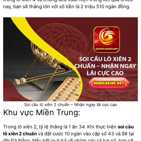
nay, bạn sẽ thắng lớn với số tiền là 2 triệu 510 ngàn đồng.
Soi cầu lô xiên 2 chuẩn – Nhận ngay lãi cực cao
Khu vực Miền Trung:
Trong lô xiên 2, tỷ lệ thắng là 1 ăn 34. Khi thực hiện
soi cầu
lô xiên 2 chuẩn
và đặt cược 10 ngàn vào cặp số 43 và 88 tại
đài Đà Nẵng. Nếu kết quả trả về chính xác cả hai số, bạn sẽ