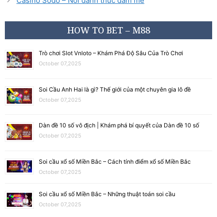
Casino Sodo – Nơi đánh thức đam mê
HOW TO BET – M88
Trò chơi Slot Vnloto – Khám Phá Độ Sâu Của Trò Chơi
October 07,2025
Soi Cầu Anh Hai là gì? Thế giới của một chuyên gia lô đề
October 07,2025
Dàn đề 10 số vô địch | Khám phá bí quyết của Dàn đề 10 số
October 07,2025
Soi cầu xổ số Miền Bắc – Cách tính điểm xổ số Miền Bắc
October 07,2025
Soi cầu xổ số Miền Bắc – Những thuật toán soi cầu
October 07,2025