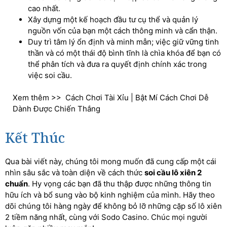
cao nhất.
Xây dựng một kế hoạch đầu tư cụ thể và quản lý
nguồn vốn của bạn một cách thông minh và cẩn thận.
Duy trì tâm lý ổn định và minh mẫn; việc giữ vững tinh
thần và có một thái độ bình tĩnh là chìa khóa để bạn có
thể phân tích và đưa ra quyết định chính xác trong
việc soi cầu.
Xem thêm >>
Cách Chơi Tài Xỉu | Bật Mí Cách Chơi Dễ
Dành Được Chiến Thắng
Kết Thúc
Qua bài viết này, chúng tôi mong muốn đã cung cấp một cái
nhìn sâu sắc và toàn diện về cách thức
soi cầu lô xiên 2
chuẩn
. Hy vọng các bạn đã thu thập được những thông tin
hữu ích và bổ sung vào bộ kinh nghiệm của mình. Hãy theo
dõi chúng tôi hàng ngày để không bỏ lỡ những cặp số lô xiên
2 tiềm năng nhất, cùng với Sodo Casino. Chúc mọi người