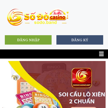
ĐĂNG NHẬP
ĐĂNG KÝ