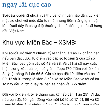
ngay lãi cực cao
Soi cầu lô xiên 2 chuẩn
và thu về lợi nhuận hấp dẫn. Lô xiên,
một trò chơi với mức đầu tư nhỏ nhưng tiềm năng lợi nhuận
lớn. Dưới đây là bảng tỉ lệ thưởng cho lô xiên tại nhà cái hàng
đầu Việt Nam:
Khu vực Miền Bắc – XSMB:
Khi
soi cầu lô xiên 2 chuẩn
, tỷ lệ thắng là 1 ăn 17 chẳng hạn,
nếu bạn đặt cược 10 điểm vào cặp số lô xiên 2 của xổ số
Miền Bắc, bao gồm các số 43 và 88. Và cả hai số này xuất
hiện trong kết quả, bạn sẽ giành được 170 điểm với lô xiên
3, tỷ lệ thắng là 1 ăn 65.5. Giả sử bạn đặt 10 điểm vào ba số
00, 12 và 91 trong lô xiên 3 của xổ số Miền Bắc và tất cả ba
số này đều được quay ra, bạn sẽ nhận về 655 điểm.
Đối với lô xiên 4, tỷ lệ thắng cực kỳ hấp dẫn: 1 ăn 251. Ví dụ,
nếu bạn đặt 10 ngàn đồng vào một bộ tứ số 17, 21, 66 và 82
trong lô xiên 4 và chúng đều xuất hiện trong kết quả chiều