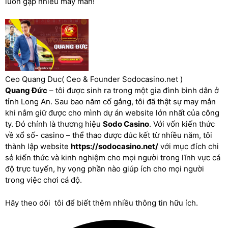
luôn gặp nhiều may mắn!
Ceo Quang Duc
(
Ceo & Founder Sodocasino.net
)
Quang Đức
– tôi được sinh ra trong một gia đình bình dân ở
tỉnh Long An. Sau bao năm cố gắng, tôi đã thật sự may mắn
khi nắm giữ được cho mình dự án website lớn nhất của công
ty. Đó chính là thương hiệu
Sodo Casino
. Với vốn kiến thức
về xổ số- casino – thể thao được đúc kết từ nhiều năm, tôi
thành lập website
https://sodocasino.net/
với mục đích chi
sẻ kiến thức và kinh nghiệm cho mọi người trong lĩnh vực cá
độ trực tuyến, hy vọng phần nào giúp ích cho mọi người
trong việc chơi cá độ.
Hãy theo dõi tôi để biết thêm nhiều thông tin hữu ích.