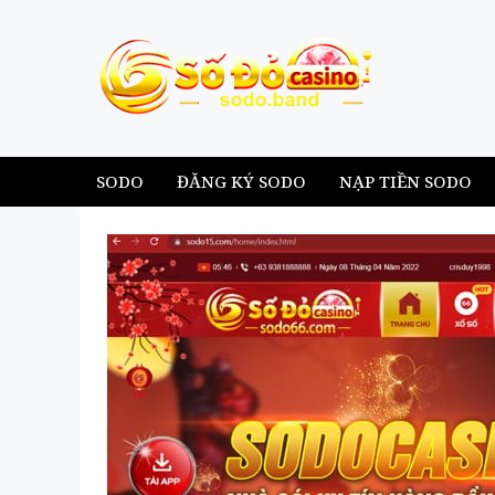
SODO
ĐĂNG KÝ SODO
NẠP TIỀN SODO