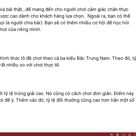
hia bài thật…để mang đến cho người chơi cảm giác chân thực
lệ cược cao dành cho khách hàng lựa chọn.
Ngoài ra, bạn có thể
ọi là người chia bài). Bạn sẽ có thêm nhiều cơ hội để học hỏi
chơi của riêng mình.
ình thức lô đề chơi theo cả ba kiểu Bắc Trung Nam. Theo đó, t
rất nhiều so với chơi thực tế.
ới tỷ lệ trúng giải cao. Nó cũng có cách chơi đơn giản. Điểm này
i để ý. Thêm vào đó, tỷ lệ đổi thưởng cũng cao hơn hẳn một số