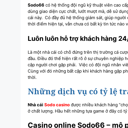
Sodo66
có hệ thống đội ngũ kỹ thuật viên cao c
dùng giao diện cực chất, lướt mượt mà, dễ sử dụng
cái này.
Có đầy đủ hệ thống giám sát, giúp người c
thời điểm hiện tại, vẫn chưa có bất kỳ tin tức nào
Luôn luôn hỗ trợ khách hàng 24
Là một nhà cái có chỗ đứng trên thị trường cá cư
đầu. Điều đó thể hiện rất rõ ở sự chuyên nghiệp 
cập người chơi gặp phải.
Việc có đội ngũ nhân viê
Cùng với đó những bất cập khi khách hàng gặp phải
thời.
Những dịch vụ có tỷ lệ t
Nhà cái
Sodo casino
được nhiều khách hàng “chọn
ở chất lượng. Hầu hết những tựa game ở đây có tỷ 
Casino online Sodo66 – mô 