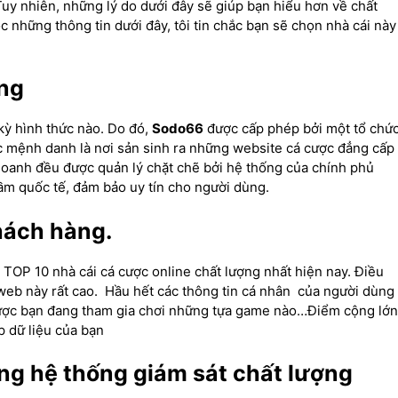
 Tuy nhiên, những lý do dưới đây sẽ giúp bạn hiểu hơn về chất
c những thông tin dưới đây, tôi tin chắc bạn sẽ chọn nhà cái này
ng
 kỳ hình thức nào. Do đó,
Sodo66
được cấp phép bởi một tổ chứ
ợc mệnh danh là nơi sản sinh ra những website cá cược đẳng cấp
 doanh đều được quản lý chặt chẽ bởi hệ thống của chính phủ
tầm quốc tế, đảm bảo uy tín cho người dùng.
khách hàng.
TOP 10 nhà cái cá cược online chất lượng nhất hiện nay. Điều
 web này rất cao.
Hầu hết các thông tin cá nhân của người dùng
 được bạn đang tham gia chơi những tựa game nào…Điểm cộng lớn
p dữ liệu của bạn
ng hệ thống giám sát chất lượng