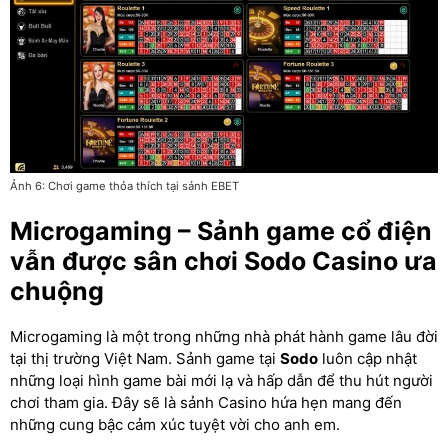
Ảnh 6: Chơi game thỏa thích tại sảnh EBET
Microgaming – Sảnh game cổ điện
vẫn được sân chơi Sodo Casino ưa
chuộng
Microgaming là một trong những nhà phát hành game lâu đời
tại thị trường Việt Nam. Sảnh game tại
Sodo
luôn cập nhật
những loại hình game bài mới lạ và hấp dẫn để thu hút người
chơi tham gia. Đây sẽ là sảnh Casino hứa hẹn mang đến
những cung bậc cảm xúc tuyệt vời cho anh em.