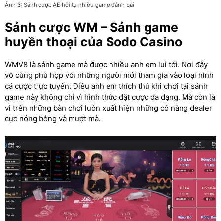
Ảnh 3: Sảnh cược AE hội tụ nhiều game đánh bài
Sảnh cược WM – Sảnh game
huyền thoại của Sodo Casino
WMV8 là sảnh game mà được nhiều anh em lui tới. Nơi đây
vô cùng phù hợp với những người mới tham gia vào loại hình
cá cược trực tuyến. Điều anh em thích thú khi chơi tại sảnh
game này không chỉ vì hình thức đặt cược đa dạng. Mà còn là
vì trên những bàn chơi luôn xuất hiện những cô nàng dealer
cực nóng bỏng và mượt mà.