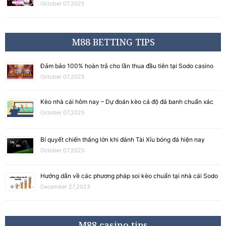
October 07,2025
M88 BETTING TIPS
Đảm bảo 100% hoàn trả cho lần thua đầu tiên tại Sodo casino
October 07,2025
Kèo nhà cái hôm nay – Dự đoán kèo cá độ đá banh chuẩn xác
October 07,2025
Bí quyết chiến thắng lớn khi đánh Tài Xỉu bóng đá hiện nay
October 07,2025
Hướng dẫn về các phương pháp soi kèo chuẩn tại nhà cái Sodo
December 27,2023
M88 casino tips