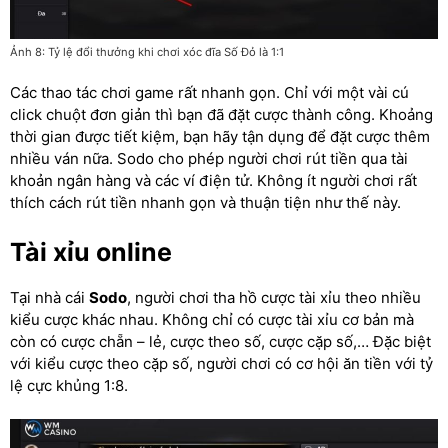
Ảnh 8: Tỷ lệ đổi thưởng khi chơi xóc đĩa Số Đỏ là 1:1
Các thao tác chơi game rất nhanh gọn. Chỉ với một vài cú
click chuột đơn giản thì bạn đã đặt cược thành công. Khoảng
thời gian được tiết kiệm, bạn hãy tận dụng để đặt cược thêm
nhiều ván nữa. Sodo cho phép người chơi rút tiền qua tài
khoản ngân hàng và các ví điện tử. Không ít người chơi rất
thích cách rút tiền nhanh gọn và thuận tiện như thế này.
Tài xỉu online
Tại nhà cái
Sodo
, người chơi tha hồ cược tài xỉu theo nhiều
kiểu cược khác nhau. Không chỉ có cược tài xỉu cơ bản mà
còn có cược chẵn – lẻ, cược theo số, cược cặp số,… Đặc biệt
với kiểu cược theo cặp số, người chơi có cơ hội ăn tiền với tỷ
lệ cực khủng 1:8.