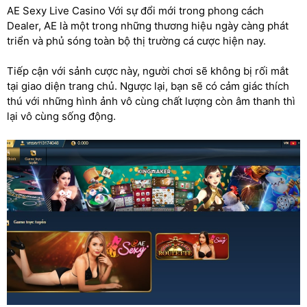
AE Sexy Live Casino Với sự đổi mới trong phong cách
Dealer, AE là một trong những thương hiệu ngày càng phát
triển và phủ sóng toàn bộ thị trường cá cược hiện nay.
Tiếp cận với sảnh cược này, người chơi sẽ không bị rối mắt
tại giao diện trang chủ. Ngược lại, bạn sẽ có cảm giác thích
thú với những hình ảnh vô cùng chất lượng còn âm thanh thì
lại vô cùng sống động.