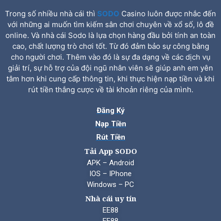
Trong số nhiều nhà cái thì
SODO
Casino luôn được nhắc đến
với những ai muốn tìm kiếm sân chơi chuyên về xổ số, lô đề
online. Và nhà cái Sodo là lựa chọn hàng đầu bởi tính an toàn
cao, chất lượng trò chơi tốt. Từ đó đảm bảo sự công bằng
cho người chơi. Thêm vào đó là sự đa dạng về các dịch vụ
giải trí, sự hỗ trợ của đội ngũ nhân viên sẽ giúp anh em yên
tâm hơn khi cung cấp thông tin, khi thực hiện nạp tiền và khi
rút tiền thắng cược về tài khoản riêng của mình.
Đăng Ký
Nạp Tiền
Rút Tiền
Tải App SODO
APK – Android
IOS – IPhone
Windows – PC
Nhà cái uy tín
EE88
EE88