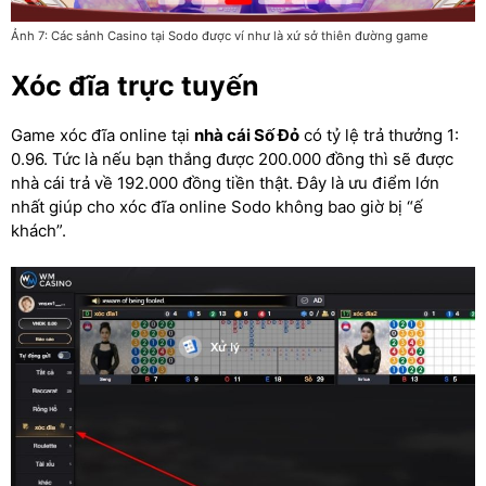
Ảnh 7: Các sảnh Casino tại Sodo được ví như là xứ sở thiên đường game
Xóc đĩa trực tuyến
Game xóc đĩa online tại
nhà cái Số Đỏ
có tỷ lệ trả thưởng 1:
0.96. Tức là nếu bạn thắng được 200.000 đồng thì sẽ được
nhà cái trả về 192.000 đồng tiền thật. Đây là ưu điểm lớn
nhất giúp cho xóc đĩa online Sodo không bao giờ bị “ế
khách”.