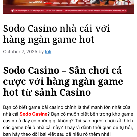
Sodo Casino nhà cái với
hàng ngàn game hot
October 7, 2025
by
loli
Sodo Casino – Sân chơi cá
cược với hàng ngàn game
hot từ sảnh Casino
Bạn có biết game bài casino chính là thế mạnh lớn nhất của
nhà cái
Sodo Casino
? Bạn có muốn biết bên trong kho game
casino ở đây có những gì không? Tại sao người chơi rất thích
các game bài ở nhà cái này? Thay vì dành thời gian để tự hỏi,
bạn hãy theo dõi bài viết sau để hiểu rõ thêm nhé!