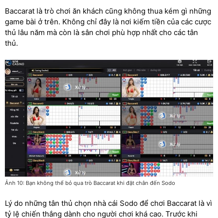
Baccarat là trò chơi ăn khách cũng không thua kém gì những
game bài ở trên. Không chỉ đây là nơi kiếm tiền của các cược
thủ lâu năm mà còn là sân chơi phù hợp nhất cho các tân
thủ.
Ảnh 10: Bạn không thể bỏ qua trò Baccarat khi đặt chân đến Sodo
Lý do những tân thủ chọn nhà cái Sodo để chơi Baccarat là vì
tỷ lệ chiến thắng dành cho người chơi khá cao. Trước khi