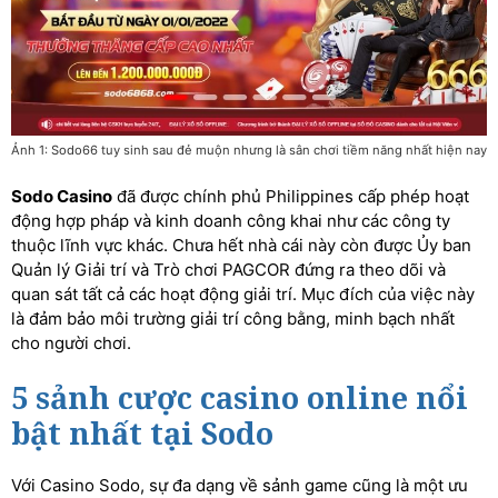
Ảnh 1: Sodo66 tuy sinh sau đẻ muộn nhưng là sân chơi tiềm năng nhất hiện nay
Sodo Casino
đã được chính phủ Philippines cấp phép hoạt
động hợp pháp và kinh doanh công khai như các công ty
thuộc lĩnh vực khác. Chưa hết nhà cái này còn được Ủy ban
Quản lý Giải trí và Trò chơi PAGCOR đứng ra theo dõi và
quan sát tất cả các hoạt động giải trí. Mục đích của việc này
là đảm bảo môi trường giải trí công bằng, minh bạch nhất
cho người chơi.
5 sảnh cược casino online nổi
bật nhất tại Sodo
Với Casino Sodo, sự đa dạng về sảnh game cũng là một ưu