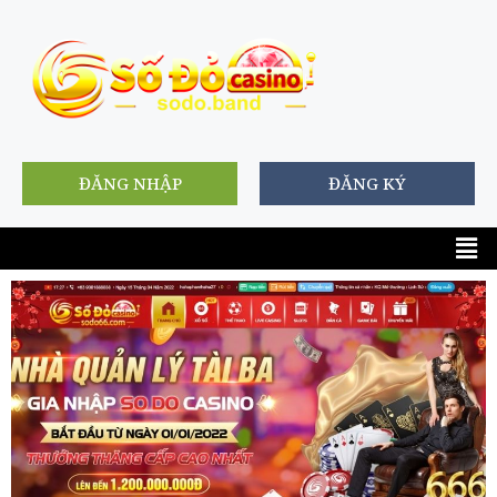
ĐĂNG NHẬP
ĐĂNG KÝ