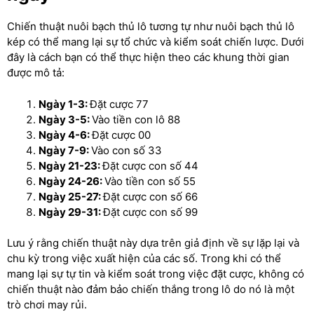
Chiến thuật nuôi bạch thủ lô tương tự như nuôi bạch thủ lô
kép có thể mang lại sự tổ chức và kiểm soát chiến lược. Dưới
đây là cách bạn có thể thực hiện theo các khung thời gian
được mô tả:
Ngày 1-3:
Đặt cược 77
Ngày 3-5:
Vào tiền con lô 88
Ngày 4-6:
Đặt cược 00
Ngày 7-9:
Vào con số 33
Ngày 21-23:
Đặt cược con số 44
Ngày 24-26:
Vào tiền con số 55
Ngày 25-27:
Đặt cược con số 66
Ngày 29-31:
Đặt cược con số 99
Lưu ý rằng chiến thuật này dựa trên giả định về sự lặp lại và
chu kỳ trong việc xuất hiện của các số. Trong khi có thể
mang lại sự tự tin và kiểm soát trong việc đặt cược, không có
chiến thuật nào đảm bảo chiến thắng trong lô do nó là một
trò chơi may rủi.