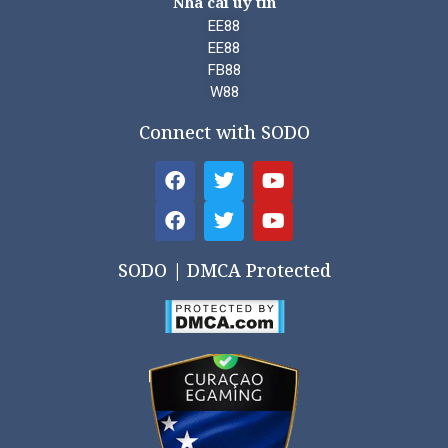
Nhà cái uy tín
EE88
EE88
FB88
W88
Connect with SODO
SODO | DMCA Protected