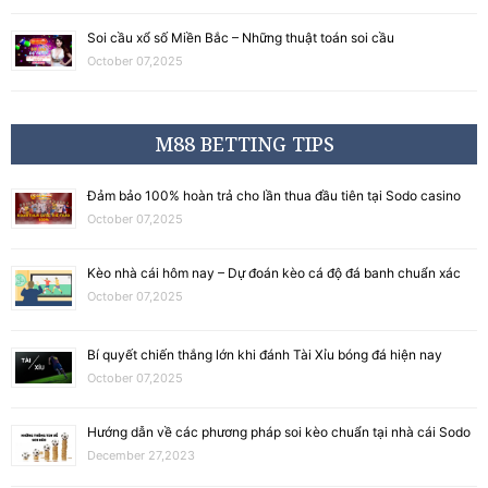
Soi cầu xổ số Miền Bắc – Những thuật toán soi cầu
October 07,2025
M88 BETTING TIPS
Đảm bảo 100% hoàn trả cho lần thua đầu tiên tại Sodo casino
October 07,2025
Kèo nhà cái hôm nay – Dự đoán kèo cá độ đá banh chuẩn xác
October 07,2025
Bí quyết chiến thắng lớn khi đánh Tài Xỉu bóng đá hiện nay
October 07,2025
Hướng dẫn về các phương pháp soi kèo chuẩn tại nhà cái Sodo
December 27,2023