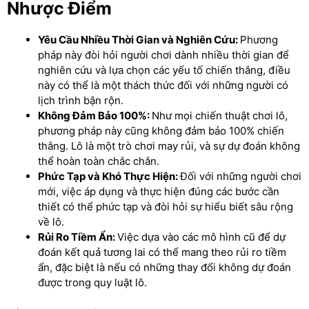
Nhược Điểm
Yêu Cầu Nhiều Thời Gian và Nghiên Cứu:
Phương
pháp này đòi hỏi người chơi dành nhiều thời gian để
nghiên cứu và lựa chọn các yếu tố chiến thắng, điều
này có thể là một thách thức đối với những người có
lịch trình bận rộn.
Không Đảm Bảo 100%:
Như mọi chiến thuật chơi lô,
phương pháp này cũng không đảm bảo 100% chiến
thắng. Lô là một trò chơi may rủi, và sự dự đoán không
thể hoàn toàn chắc chắn.
Phức Tạp và Khó Thực Hiện:
Đối với những người chơi
mới, việc áp dụng và thực hiện đúng các bước cần
thiết có thể phức tạp và đòi hỏi sự hiểu biết sâu rộng
về lô.
Rủi Ro Tiềm Ẩn:
Việc dựa vào các mô hình cũ để dự
đoán kết quả tương lai có thể mang theo rủi ro tiềm
ẩn, đặc biệt là nếu có những thay đổi không dự đoán
được trong quy luật lô.