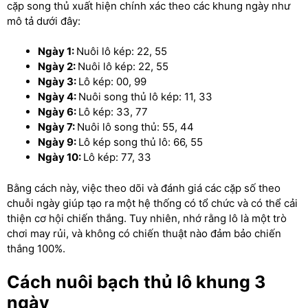
cặp song thủ xuất hiện chính xác theo các khung ngày như
mô tả dưới đây:
Ngày 1:
Nuôi lô kép: 22, 55
Ngày 2:
Nuôi lô kép: 22, 55
Ngày 3:
Lô kép: 00, 99
Ngày 4:
Nuôi song thủ lô kép: 11, 33
Ngày 6:
Lô kép: 33, 77
Ngày 7:
Nuôi lô song thủ: 55, 44
Ngày 9:
Lô kép song thủ lô: 66, 55
Ngày 10:
Lô kép: 77, 33
Bằng cách này, việc theo dõi và đánh giá các cặp số theo
chuỗi ngày giúp tạo ra một hệ thống có tổ chức và có thể cải
thiện cơ hội chiến thắng. Tuy nhiên, nhớ rằng lô là một trò
chơi may rủi, và không có chiến thuật nào đảm bảo chiến
thắng 100%.
Cách nuôi bạch thủ lô khung 3
ngày