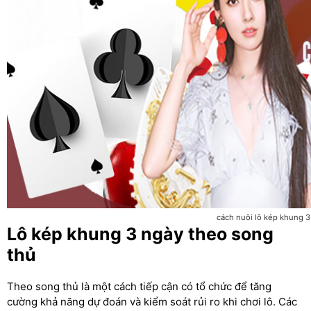
cách nuôi lô kép khung 3
Lô kép khung 3 ngày theo song
thủ
Theo song thủ là một cách tiếp cận có tổ chức để tăng
cường khả năng dự đoán và kiểm soát rủi ro khi chơi lô. Các