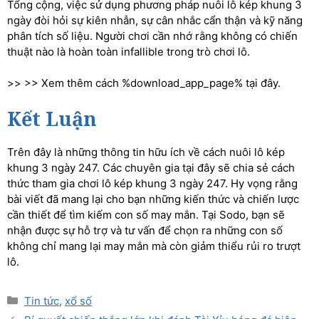
Tổng cộng, việc sử dụng phương pháp nuôi lô kép khung 3
ngày đòi hỏi sự kiên nhẫn, sự cân nhắc cẩn thận và kỹ năng
phân tích số liệu. Người chơi cần nhớ rằng không có chiến
thuật nào là hoàn toàn infallible trong trò chơi lô.
>> >> Xem thêm cách %download_app_page% tại đây.
Kết Luận
Trên đây là những thông tin hữu ích về cách nuôi lô kép
khung 3 ngày 247. Các chuyên gia tại đây sẽ chia sẻ cách
thức tham gia chơi lô kép khung 3 ngày 247. Hy vọng rằng
bài viết đã mang lại cho bạn những kiến thức và chiến lược
cần thiết để tìm kiếm con số may mắn. Tại Sodo, bạn sẽ
nhận được sự hỗ trợ và tư vấn để chọn ra những con số
không chỉ mang lại may mắn mà còn giảm thiểu rủi ro trượt
lô.
Tin tức
,
xổ số