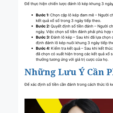
Để thực hiện chiến lược đánh lô kép khung 3 ngày
Bước 1:
Chọn cặp lô kép đam mê – Người chơ
kết quả xổ số trong 3 ngày tiếp theo.
Bước 2:
Quyết định số tiền đánh – Người c
ngày. Việc chọn số tiền đánh phải phù hợp v
Bước 3:
Đánh lô kép – Sau khi đã lựa chọn c
định đánh lô kép nuôi khung 3 ngày tiếp th
Bước 4:
Kiểm tra kết quả – Sau khi kết thúc
đã chọn có xuất hiện trong các kết quả xổ 
thưởng tương ứng với giá trị cược của họ.
Những Lưu Ý Cần P
Để xác định số tiền cần đánh trong cách thức lô 