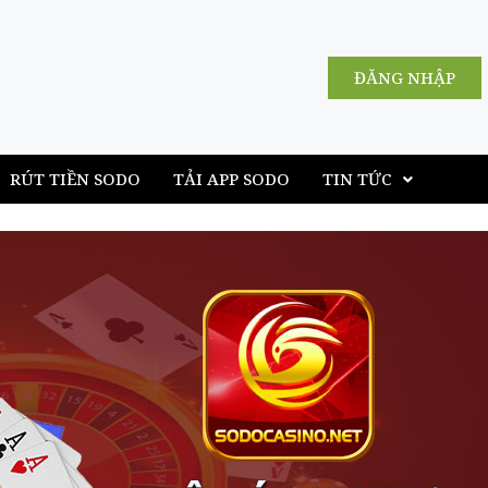
ĐĂNG NHẬP
RÚT TIỀN SODO
TẢI APP SODO
TIN TỨC