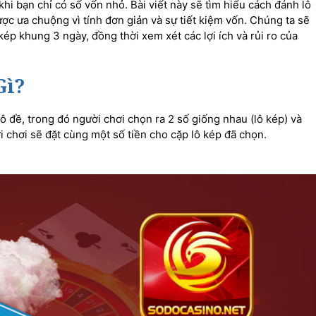
hi bạn chỉ có số vốn nhỏ. Bài viết này sẽ tìm hiểu cách đánh lô
c ưa chuộng vì tính đơn giản và sự tiết kiệm vốn. Chúng ta sẽ
kép khung 3 ngày, đồng thời xem xét các lợi ích và rủi ro của
Gì?
ô đề, trong đó người chơi chọn ra 2 số giống nhau (lô kép) và
i chơi sẽ đặt cùng một số tiền cho cặp lô kép đã chọn.