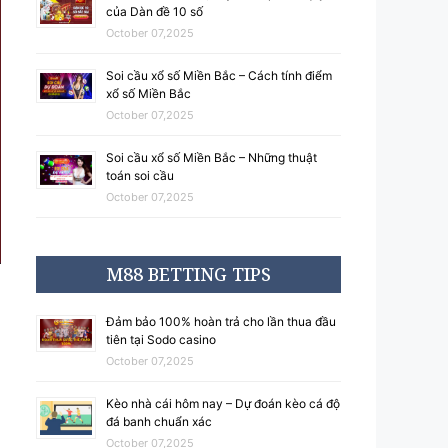
của Dàn đề 10 số
October 07,2025
Soi cầu xổ số Miền Bắc – Cách tính điểm
xổ số Miền Bắc
October 07,2025
Soi cầu xổ số Miền Bắc – Những thuật
toán soi cầu
October 07,2025
M88 BETTING TIPS
Đảm bảo 100% hoàn trả cho lần thua đầu
tiên tại Sodo casino
October 07,2025
Kèo nhà cái hôm nay – Dự đoán kèo cá độ
đá banh chuẩn xác
October 07,2025