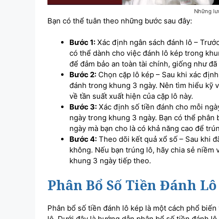
Những lưu
Bạn có thể tuân theo những bước sau đây:
Bước 1:
Xác định ngân sách đánh lô – Trước
có thể dành cho việc đánh lô kép trong kh
để đảm bảo an toàn tài chính, giống như đã 
Bước 2:
Chọn cặp lô kép – Sau khi xác địn
đánh trong khung 3 ngày. Nên tìm hiểu kỹ về
về tần suất xuất hiện của cặp lô này.
Bước 3:
Xác định số tiền đánh cho mỗi ngày
ngày trong khung 3 ngày. Bạn có thể phân b
ngày mà bạn cho là có khả năng cao để trú
Bước 4:
Theo dõi kết quả xổ số – Sau khi đã
không. Nếu bạn trúng lô, hãy chia sẻ niềm vu
khung 3 ngày tiếp theo.
Phân Bổ Số Tiền Đánh Lô
Phân bổ số tiền đánh lô kép là một cách phổ biến 
lô. Dưới đây là hướng dẫn phân bổ số tiền đánh l