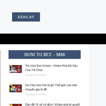
ĐĂNG KÝ
HOW TO BET – M88
Trò chơi Slot Vnloto – Khám Phá Độ Sâu
Của Trò Chơi
October 07,2025
Soi Cầu Anh Hai là gì? Thế giới của một
chuyên gia lô đề
October 07,2025
Dàn đề 10 số vô địch | Khám phá bí quyết