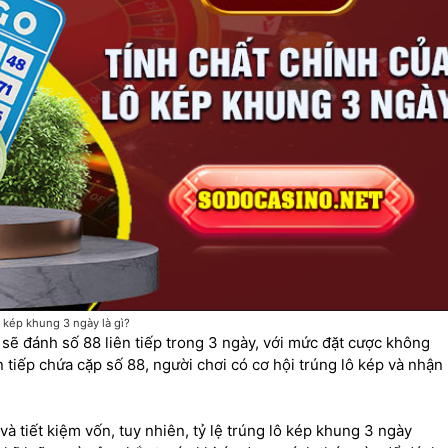
 kép khung 3 ngày là gì?
ọ sẽ đánh số 88 liên tiếp trong 3 ngày, với mức đặt cược không
n tiếp chứa cặp số 88, người chơi có cơ hội trúng lô kép và nhận
à tiết kiệm vốn, tuy nhiên, tỷ lệ trúng lô kép khung 3 ngày