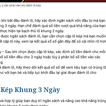
 ý cần phải nắm khi đánh lô kép
 khi bắt đầu đánh lô, hãy xác định ngân sách vốn đầu tư mà bạn
ung 3 ngày. Hạn chế đánh quá số tiền vượt quá khả năng của bạn
thực hiện tại bạch thủ lô khung 2 ngày.
h được ngân sách đánh lô, bạn cần chọn cặp lô kép mà bạn muốn
 cặp lô này, xem lại kết quả xổ số gần đây để có cái nhìn rõ hơ
 – Sau khi chọn được cặp lô kép, xác định số tiền đánh cho mỗi
ổ số tiền đều cho 3 ngày hoặc tùy ý phân bổ số tiền vào các
ng.
 đánh lô, hãy theo dõi kết quả xổ số để xem liệu bạn có trúng l
i với bạn bè và tiếp tục khởi đầu lại giai đoạn đánh lô cho
 Kép Khung 3 Ngày
và hợp lý giúp bạn duy trì ngân sách và nâng cao khả năng trún
ô kép khung 3 ngày theo ngày: