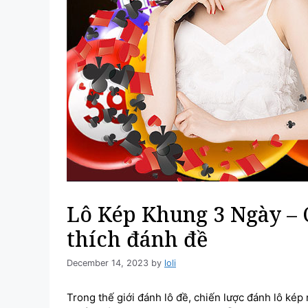
Lô Kép Khung 3 Ngày – 
thích đánh đề
December 14, 2023
by
loli
Trong thế giới đánh lô đề, chiến lược đánh lô kép 