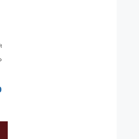
g
t
p
p