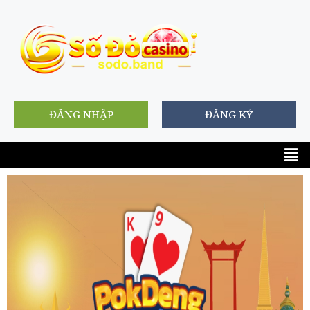
ĐĂNG NHẬP
ĐĂNG KÝ