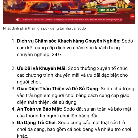
Nhất định phải tham gia pok deng tại nhà cái Sodo
Dịch vụ Chăm sóc Khách hàng Chuyên Nghiệp:
Sodo
cam kết cung cấp dịch vụ chăm sóc khách hàng
chuyên nghiệp, 24/7.
Ưu Đãi và Khuyến Mãi:
Sodo thường xuyên tổ chức
các chương trình khuyến mãi và ưu đãi đặc biệt cho
người chơi.
Giao Diện Thân Thiện và Dễ Sử Dụng:
Sodo chú trọng
vào trải nghiệm người chơi bằng cách cung cấp giao
diện thân thiện, dễ sử dụng.
An Toàn và Bảo Mật:
Sodo đặt sự an toàn và bảo mật
của thông tin người chơi lên hàng đầu.
Đa Dạng Trò Chơi:
Sodo cung cấp một loạt các trò
chơi đa dạng, bao gồm cả pok deng và nhiều trò chơi
khác.