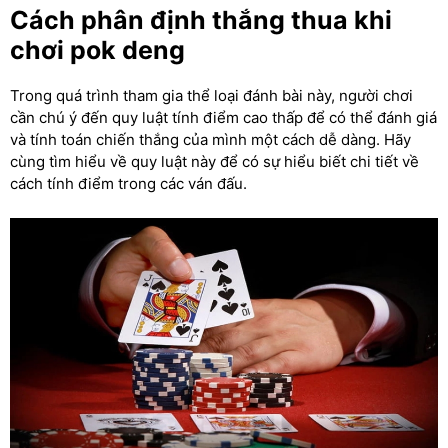
Cách phân định thắng thua khi
chơi pok deng
Trong quá trình tham gia thể loại đánh bài này, người chơi
cần chú ý đến quy luật tính điểm cao thấp để có thể đánh giá
và tính toán chiến thắng của mình một cách dễ dàng. Hãy
cùng tìm hiểu về quy luật này để có sự hiểu biết chi tiết về
cách tính điểm trong các ván đấu.