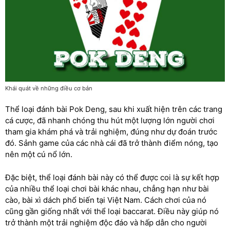
Khái quát về những điều cơ bản
Thể loại đánh bài Pok Deng, sau khi xuất hiện trên các trang
cá cược, đã nhanh chóng thu hút một lượng lớn người chơi
tham gia khám phá và trải nghiệm, đúng như dự đoán trước
đó. Sảnh game của các nhà cái đã trở thành điểm nóng, tạo
nên một cú nổ lớn.
Đặc biệt, thể loại đánh bài này có thể được coi là sự kết hợp
của nhiều thể loại chơi bài khác nhau, chẳng hạn như bài
cào, bài xì dách phổ biến tại Việt Nam. Cách chơi của nó
cũng gần giống nhất với thể loại baccarat. Điều này giúp nó
trở thành một trải nghiệm độc đáo và hấp dẫn cho người