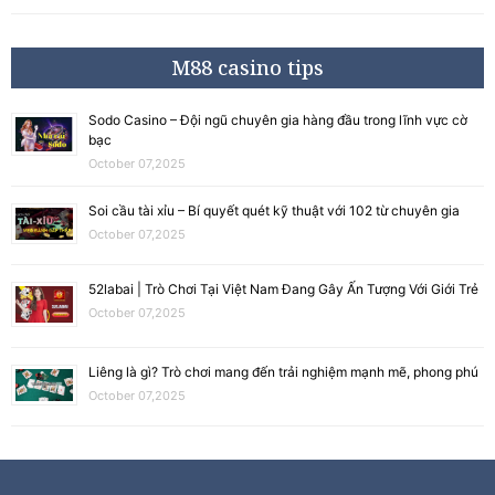
M88 casino tips
Sodo Casino – Đội ngũ chuyên gia hàng đầu trong lĩnh vực cờ
bạc
October 07,2025
Soi cầu tài xỉu – Bí quyết quét kỹ thuật với 102 từ chuyên gia
October 07,2025
52labai | Trò Chơi Tại Việt Nam Đang Gây Ấn Tượng Với Giới Trẻ
October 07,2025
Liêng là gì? Trò chơi mang đến trải nghiệm mạnh mẽ, phong phú
October 07,2025