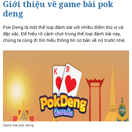
Giới thiệu về game bài pok
deng
Pok Deng là một thể loại đánh bài với nhiều điểm thú vị và
đặc sắc. Để hiểu rõ cách chơi trong thể loại đánh bài này,
chúng ta cùng đi tìm hiểu thông tin cơ bản về nó trước nhé:
Game bài pok deng