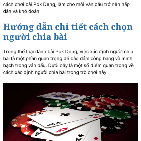
cách chơi bài Pok Deng, làm cho mỗi ván đấu trở nên hấp
dẫn và khó đoán.
Hướng dẫn chi tiết cách chọn
người chia bài
Trong thể loại đánh bài Pok Deng, việc xác định người chia
bài là một phần quan trọng để bảo đảm công bằng và minh
bạch trong ván đấu. Dưới đây là một số điểm quan trọng về
cách xác định người chia bài trong trò chơi này: