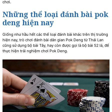
chơi.
Những thể loại đánh bài pok
deng hiện nay
Giống như hầu hết các thể loại đánh bài khác trên thị trường
hiện nay, trò chơi đánh bài dân gian Pok Deng từ Thái Lan
cũng sử dụng bộ bài Tây, hay còn được gọi là bộ bài 52 lá, để
thực hiện trải nghiệm chơi Pok Deng.